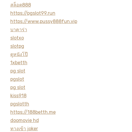
สล็อต888
https://pgslot99.run
https://www.pussy888fun.vip
บาคาร่า
slotxo
slotpg
ดูหนังโป๊
1xbetth
pg slot
pgslot
pg slot
kiss918
pgslotth
https://188betth.me
doomovie hd
ทางเข้า joker