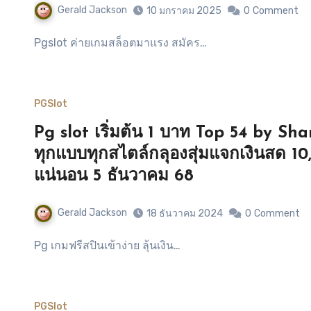
Gerald Jackson
10 มกราคม 2025
0
Comment
Pgslot ค่ายเกมสล็อตมาแรง สมัคร…
PGSlot
Pg slot เริ่มต้น 1 บาท Top 54 by S
ทุกแบบทุกสไตล์กลุองสุ่มแจกเงินสด 10
แน่นอน 5 ธันวาคม 68
Gerald Jackson
18 ธันวาคม 2024
0
Comment
Pg เกมฟรีสปินเข้าง่าย ลุ้นเงิน…
PGSlot