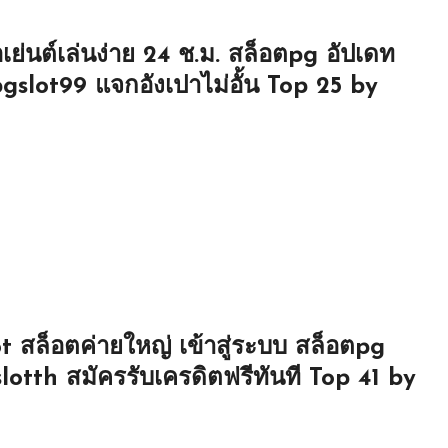
เย่นต์เล่นง่าย 24 ช.ม. สล็อตpg อัปเดท
 pgslot99 แจกอังเปาไม่อั้น Top 25 by
t สล็อตค่ายใหญ่ เข้าสู่ระบบ สล็อตpg
lotth สมัครรับเครดิตฟรีทันที Top 41 by