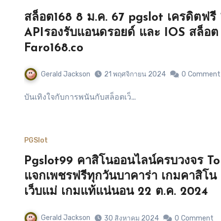
สล็อต168 8 ม.ค. 67 pgslot เครดิตฟรี
APIรองรับแอนดรอยด์ และ IOS สล็อต 
Faro168.co
Gerald Jackson
21 พฤศจิกายน 2024
0
Comment
บันเทิงใจกับการพนันกับสล็อตเว็…
PGSlot
Pgslot99 คาสิโนออนไลน์ครบวงจร Top
แจกเพชรฟรีทุกวันบาคาร่า เกมคาสิโน 
เว็บแม่ เกมแท้แน่นอน 22 ต.ค. 2024
Gerald Jackson
30 สิงหาคม 2024
0
Comment