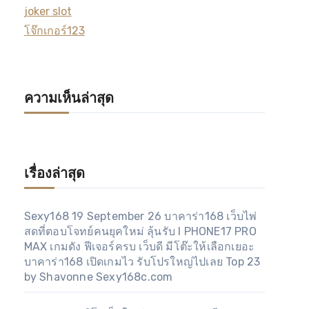
joker slot
โจ๊กเกอร์123
ความเห็นล่าสุด
เรื่องล่าสุด
Sexy168 19 September 26 บาคาร่า168 เว็บไพ่
สดที่ตอบโจทย์คนยุคใหม่ ลุ้นรับ I PHONE17 PRO
MAX เกมดัง ฟีเจอร์ครบ เว็บดี มีโต๊ะให้เลือกเยอะ
บาคาร่า168 เปิดเกมไว รับโปรใหญ่ไปเลย Top 23
by Shavonne Sexy168c.com