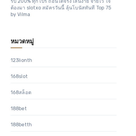
รับ 200% ทุกโปร ถอนได้จริง เล่นง่าย จ่ายไว ใจ
ต้องมา slotxo สมัครวันนี้ ลุ้นโบนัสทันที Top 75
by Vilma
หมวดหมู่
123lionth
168slot
168สล็อต
188bet
188betth