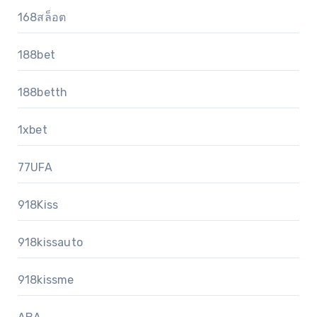
168สล็อต
188bet
188betth
1xbet
77UFA
918Kiss
918kissauto
918kissme