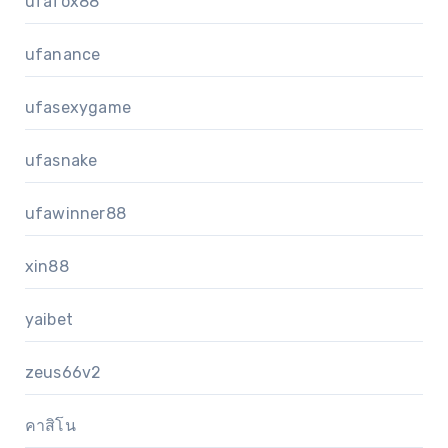
ufafox88
ufanance
ufasexygame
ufasnake
ufawinner88
xin88
yaibet
zeus66v2
คาสิโน