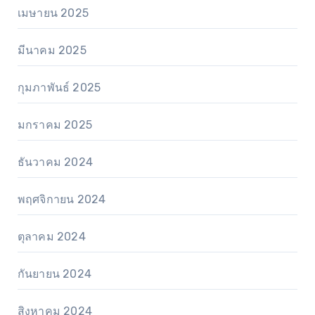
เมษายน 2025
มีนาคม 2025
กุมภาพันธ์ 2025
มกราคม 2025
ธันวาคม 2024
พฤศจิกายน 2024
ตุลาคม 2024
กันยายน 2024
สิงหาคม 2024