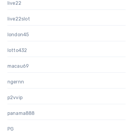
live22
live22slot
london45
lotto432
macau69
ngernn
p2vvip
panama888
PG