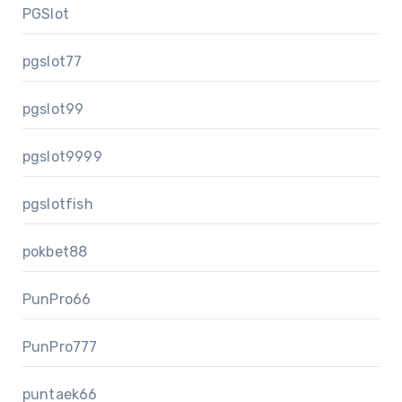
PGSlot
pgslot77
pgslot99
pgslot9999
pgslotfish
pokbet88
PunPro66
PunPro777
puntaek66