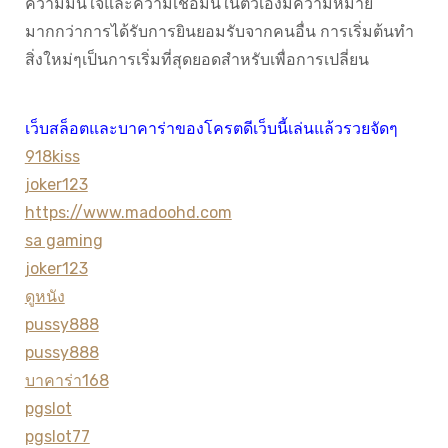
ความมั่นใจและความเชื่อมั่นในตัวเองมีความหมาย
มากกว่าการได้รับการยินยอมรับจากคนอื่น การเริ่มต้นทำ
สิ่งใหม่ๆเป็นการเริ่มที่สุดยอดสำหรับเพื่อการเปลี่ยน
เว็บสล็อตและบาคาร่าของโครตดีเว็บนี้เล่นแล้วรวยจัดๆ
918kiss
joker123
https://www.madoohd.com
sa gaming
joker123
ดูหนัง
pussy888
pussy888
บาคาร่า168
pgslot
pgslot77