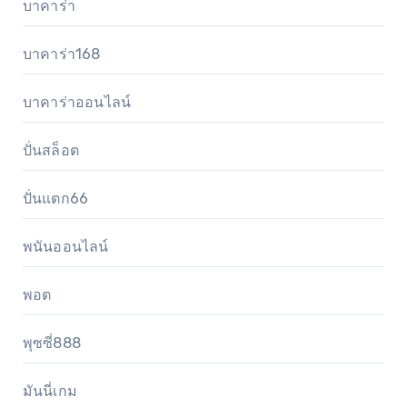
บาคาร่า
บาคาร่า168
บาคาร่าออนไลน์
ปั่นสล็อต
ปั่นแตก66
พนันออนไลน์
พอต
พุซซี่888
มันนี่เกม