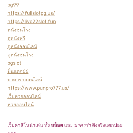
pg99
https://fullslotpg.us/
https://live22slot.fun
หนังชนโรง
ดูหนังฟรี
ดูหนังออนไลน์
ดูหนังชนโรง
pgslot
ปั่นแตก66
บาคาร่าออนไลน์
https://www.punpro777.us/
เว็บหวยออนไลน์
หวยออนไลน์
เว็บคาสิโนน่าเล่น ทั้ง
สล็อต
และ
บาคาร่า
ตึงจริงแตกบ่อย