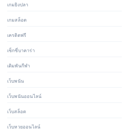
เกมยิงปลา
เกมสล็อต
เครดิตฟรี
เซ็กซี่บาคาร่า
เดิมพันกีฬา
เว็บพนัน
เว็บพนันออนไลน์
เว็บสล็อต
เว็บหวยออนไลน์