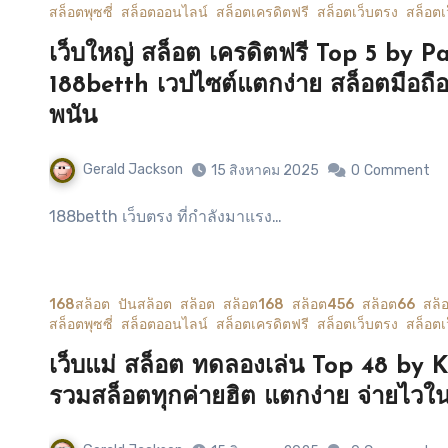
สล็อตพุซซี่
สล็อตออนไลน์
สล็อตเครดิตฟรี
สล็อตเว็บตรง
สล็อตเ
เว็บใหญ่ สล็อต เครดิตฟรี Top 5 by 
188betth เวปไซต์แตกง่าย สล็อตมือถือ
พนัน
Gerald Jackson
15 สิงหาคม 2025
0
Comment
188betth เว็บตรง ที่กำลังมาแรง…
168สล็อต
ปั่นสล็อต
สล็อต
สล็อต168
สล็อต456
สล็อต66
สล็
สล็อตพุซซี่
สล็อตออนไลน์
สล็อตเครดิตฟรี
สล็อตเว็บตรง
สล็อตเ
เว็บแม่ สล็อต ทดลองเล่น Top 48 by K
รวมสล็อตทุกค่ายฮิต แตกง่าย จ่ายไวในท