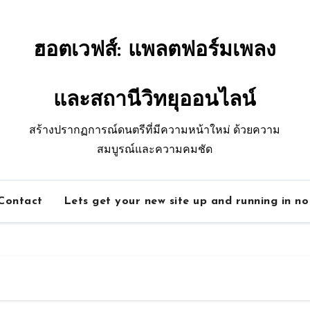
ฮอตเวฟส์: แพลตฟอร์มเพลง
และสถานีวิทยุออนไลน์
สร้างปรากฏการณ์ดนตรีที่มีความหน้าใหม่ ด้วยความ
สมบูรณ์และความคมชัด
Contact
Lets get your new site up and running in no