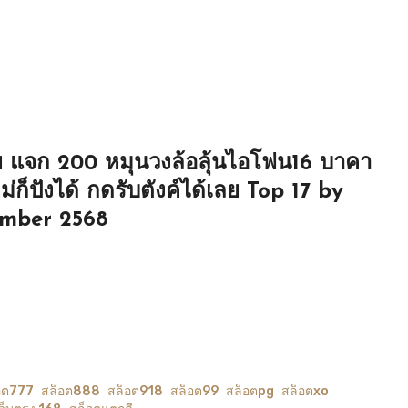
ย แจก 200 หมุนวงล้อลุ้นไอโฟน16 บาคา
ก็ปังได้ กดรับตังค์ได้เลย Top 17 by
ember 2568
อต777
สล็อต888
สล็อต918
สล็อต99
สล็อตpg
สล็อตxo