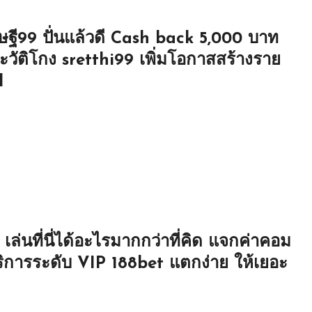
ฐี99 ปั่นแล้วดี Cash back 5,000 บาท
ประวัติโกง sretthi99 เพิ่มโอกาสสร้างราย
d
เล่นที่นี่ได้อะไรมากกว่าที่คิด แจกค่าคอม
บริการระดับ VIP 188bet แตกง่าย ให้เยอะ