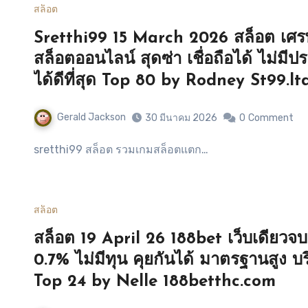
สล็อต
Sretthi99 15 March 2026 สล็อต เศรษ
สล็อตออนไลน์ สุดซ่า เชื่อถือได้ ไม่มี
ได้ดีที่สุด Top 80 by Rodney St99.lt
Gerald Jackson
30 มีนาคม 2026
0
Comment
sretthi99 สล็อต รวมเกมสล็อตแตก…
สล็อต
สล็อต 19 April 26 188bet เว็บเดียวจบ 
0.7% ไม่มีทุน คุยกันได้ มาตรฐานสูง 
Top 24 by Nelle 188betthc.com