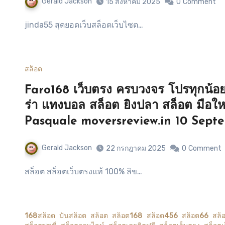
Gerald Jackson
15 สิงหาคม 2025
0
Comment
jinda55 สุดยอดเว็บสล็อตเว็บไซต…
สล็อต
Faro168 เว็บตรง ครบวงจร โปรทุกน้อ
ร่า แทงบอล สล็อต ยิงปลา สล็อต มือใหม่
Pasquale moversreview.in 10 Sept
Gerald Jackson
22 กรกฎาคม 2025
0
Comment
สล็อต สล็อตเว็บตรงแท้ 100% ลิข…
168สล็อต
ปั่นสล็อต
สล็อต
สล็อต168
สล็อต456
สล็อต66
สล็