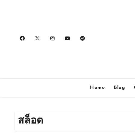
Skip
to
content
Home
Blog
สล็อต