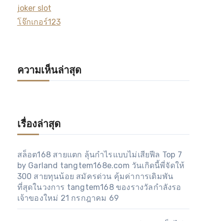
joker slot
โจ๊กเกอร์123
ความเห็นล่าสุด
เรื่องล่าสุด
สล็อต168 สายแตก ลุ้นกำไรแบบไม่เสียฟีล Top 7
by Garland tangtem168e.com วันเกิดนี้พี่จัดให้
300 สายทุนน้อย สมัครด่วน คุ้มค่าการเดิมพัน
ที่สุดในวงการ tangtem168 ของรางวัลกำลังรอ
เจ้าของใหม่ 21 กรกฎาคม 69