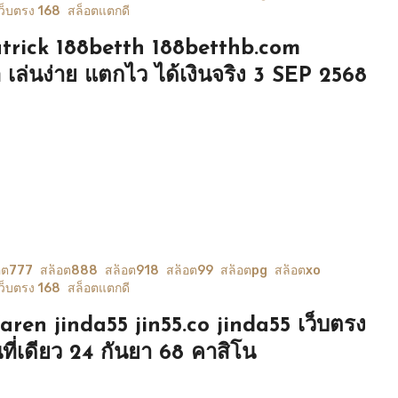
ว็บตรง 168
สล็อตแตกดี
Patrick 188betth 188betthb.com
 เล่นง่าย แตกไว ได้เงินจริง 3 SEP 2568
อต777
สล็อต888
สล็อต918
สล็อต99
สล็อตpg
สล็อตxo
ว็บตรง 168
สล็อตแตกดี
aren jinda55 jin55.co jinda55 เว็บตรง
ี่เดียว 24 กันยา 68 คาสิโน