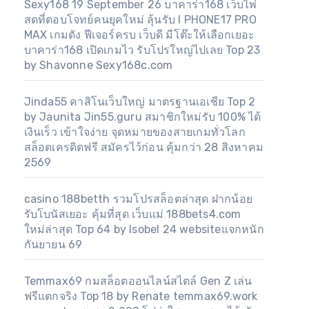
Sexy168 19 September 26 บาคาร่า168 เว็บไพ่
สดที่ตอบโจทย์คนยุคใหม่ ลุ้นรับ I PHONE17 PRO
MAX เกมดัง ฟีเจอร์ครบ เว็บดี มีโต๊ะให้เลือกเยอะ
บาคาร่า168 เปิดเกมไว รับโปรใหญ่ไปเลย Top 23
by Shavonne Sexy168c.com
Jinda55 คาสิโนเว็บใหญ่ มาตรฐานเอเชีย Top 2
by Jaunita Jin55.guru สมาชิกใหม่รับ 100% ได้
เงินเร็ว เข้าใจง่าย จุดหมายของสายเกมทั่วโลก
สล็อตเครดิตฟรี สมัครไว้ก่อน คุ้มกว่า 28 สิงหาคม
2569
casino 188betth รวมโปรสล็อตล่าสุด ฝากน้อย
รับโบนัสเยอะ คุ้มที่สุด เว็บแม่ 188bets4.com
ใหม่ล่าสุด Top 64 by Isobel 24 websiteแจกหนัก
กันยายน 69
Temmax69 กมสล็อตออนไลน์สไตล์ Gen Z เล่น
ฟรีแตกจริง Top 18 by Renate temmax69.work