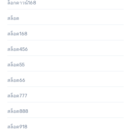
ล็อกดาวน์168
สล็อต
สล็อต168
สล็อต456
สล็อต55
สล็อต66
สล็อต777
สล็อต888
สล็อต918