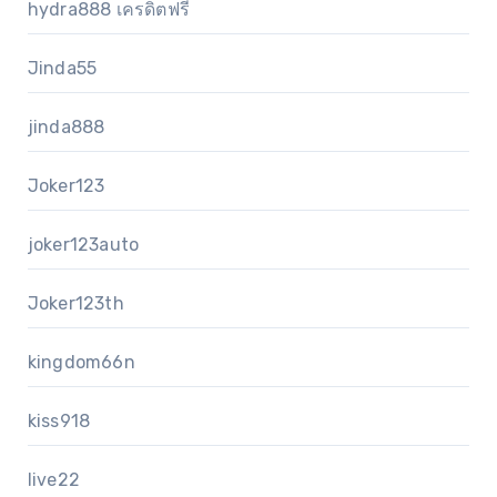
hydra888 เครดิตฟรี
Jinda55
jinda888
Joker123
joker123auto
Joker123th
kingdom66n
kiss918
live22