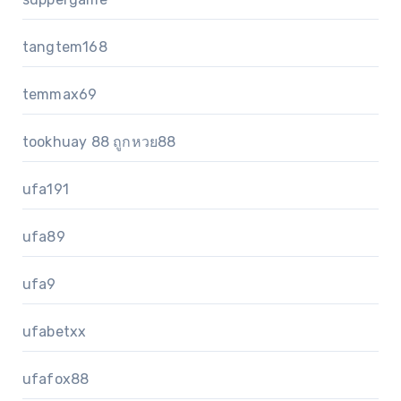
tangtem168
temmax69
tookhuay 88 ถูกหวย88
ufa191
ufa89
ufa9
ufabetxx
ufafox88