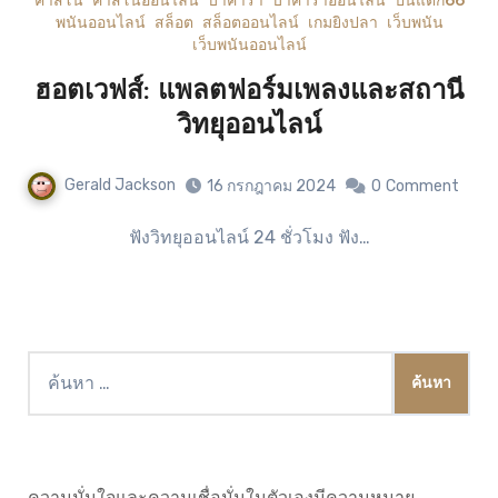
คาสิโน
คาสิโนออนไลน์
บาคาร่า
บาคาร่าออนไลน์
ปั่นแตก66
พนันออนไลน์
สล็อต
สล็อตออนไลน์
เกมยิงปลา
เว็บพนัน
เว็บพนันออนไลน์
ฮอตเวฟส์: แพลตฟอร์มเพลงและสถานี
วิทยุออนไลน์
Gerald Jackson
16 กรกฎาคม 2024
0
Comment
ฟังวิทยุออนไลน์ 24 ชั่วโมง ฟัง…
ค้นหา
สำหรับ:
ความมั่นใจและความเชื่อมั่นในตัวเองมีความหมาย