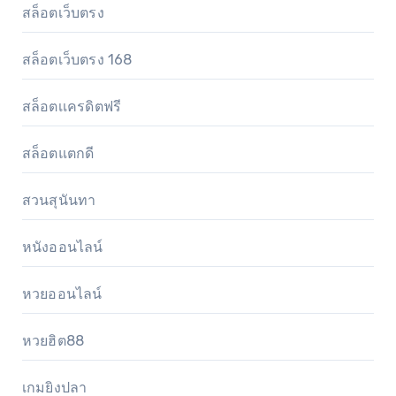
สล็อตเว็บตรง
สล็อตเว็บตรง 168
สล็อตเเครดิตฟรี
สล็อตแตกดี
สวนสุนันทา
หนังออนไลน์
หวยออนไลน์
หวยฮิต88
เกมยิงปลา