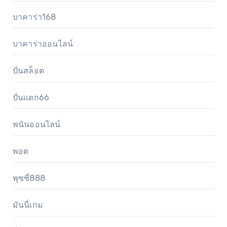
บาคาร่า168
บาคาร่าออนไลน์
ปั่นสล็อต
ปั่นแตก66
พนันออนไลน์
พอต
พุซซี่888
มันนี่เกม