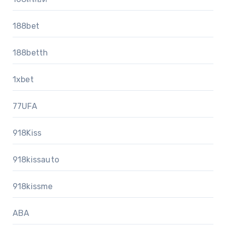
188bet
188betth
1xbet
77UFA
918Kiss
918kissauto
918kissme
ABA