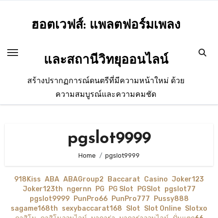
Skip
to
ฮอตเวฟส์: แพลตฟอร์มเพลง
content
และสถานีวิทยุออนไลน์
สร้างปรากฏการณ์ดนตรีที่มีความหน้าใหม่ ด้วย
ความสมบูรณ์และความคมชัด
pgslot9999
Home
pgslot9999
918Kiss
ABA
ABAGroup2
Baccarat
Casino
Joker123
Joker123th
ngernn
PG
PG Slot
PGSlot
pgslot77
pgslot9999
PunPro66
PunPro777
Pussy888
sagame168th
sexybaccarat168
Slot
Slot Online
Slotxo