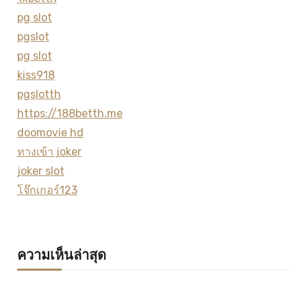
pg slot
pgslot
pg slot
kiss918
pgslotth
https://188betth.me
doomovie hd
ทางเข้า joker
joker slot
โจ๊กเกอร์123
ความเห็นล่าสุด