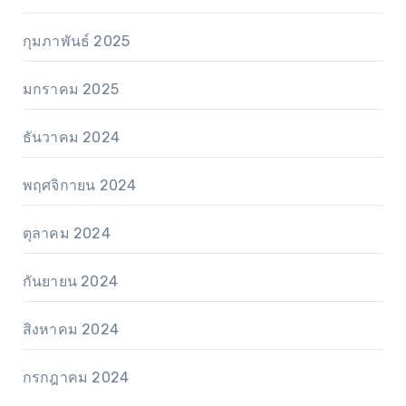
กุมภาพันธ์ 2025
มกราคม 2025
ธันวาคม 2024
พฤศจิกายน 2024
ตุลาคม 2024
กันยายน 2024
สิงหาคม 2024
กรกฎาคม 2024