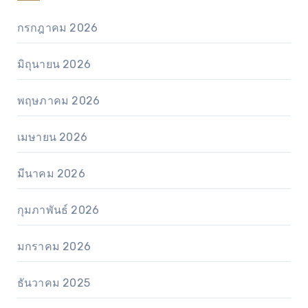
กรกฎาคม 2026
มิถุนายน 2026
พฤษภาคม 2026
เมษายน 2026
มีนาคม 2026
กุมภาพันธ์ 2026
มกราคม 2026
ธันวาคม 2025