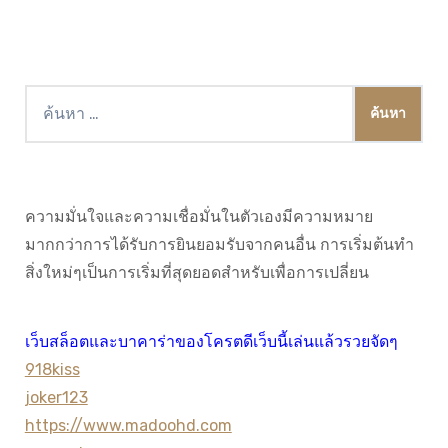
ค้นหา
สำหรับ:
ความมั่นใจและความเชื่อมั่นในตัวเองมีความหมาย
มากกว่าการได้รับการยินยอมรับจากคนอื่น การเริ่มต้นทำ
สิ่งใหม่ๆเป็นการเริ่มที่สุดยอดสำหรับเพื่อการเปลี่ยน
เว็บสล็อตและบาคาร่าของโครตดีเว็บนี้เล่นแล้วรวยจัดๆ
918kiss
joker123
https://www.madoohd.com