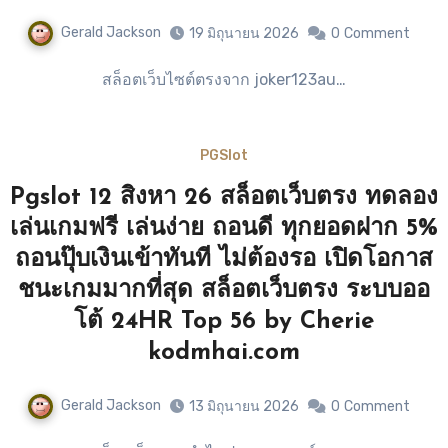
Gerald Jackson
19 มิถุนายน 2026
0
Comment
สล็อตเว็บไซต์ตรงจาก joker123au…
PGSlot
Pgslot 12 สิงหา 26 สล็อตเว็บตรง ทดลอง
เล่นเกมฟรี เล่นง่าย ถอนดี ทุกยอดฝาก 5%
ถอนปุ๊บเงินเข้าทันที ไม่ต้องรอ เปิดโอกาส
ชนะเกมมากที่สุด สล็อตเว็บตรง ระบบออ
โต้ 24HR Top 56 by Cherie
kodmhai.com
Gerald Jackson
13 มิถุนายน 2026
0
Comment