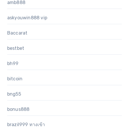
amb888
askyouwin888 vip
Baccarat
bestbet
bh99
bitcoin
bng55
bonus888
brazil999 ทางเข้า