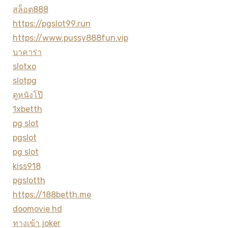
สล็อต888
https://pgslot99.run
https://www.pussy888fun.vip
บาคาร่า
slotxo
slotpg
ดูหนังโป๊
1xbetth
pg slot
pgslot
pg slot
kiss918
pgslotth
https://188betth.me
doomovie hd
ทางเข้า joker