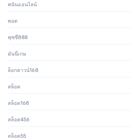
พนันออนไลน์
พอต
พุซซี่888
มันนี่เกม
ล็อกดาวน์168
สล็อต
สล็อต168
สล็อต456
สล็อต55