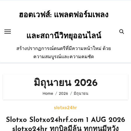
Skip
to
ฮอตเวฟส์: แพลตฟอร์มเพลง
content
และสถานีวิทยุออนไลน์
สร้างปรากฏการณ์ดนตรีที่มีความหน้าใหม่ ด้วย
ความสมบูรณ์และความคมชัด
มิถุนายน 2026
Home
2026
มิถุนายน
slotxo24hr
Slotxo Slotxo24hrf.com 1 AUG 2026
slotxo24hr ทุกบิลมีลุ้น ทุกทุนมีหวัง