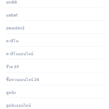
xin88
yaibet
zeus66v2
คาสิโน
คาสิโนออนไลน์
จ๊วด 69
ซื้อหวยออนไลน์ 24
ดูหนัง
ดูหนังออนไลน์