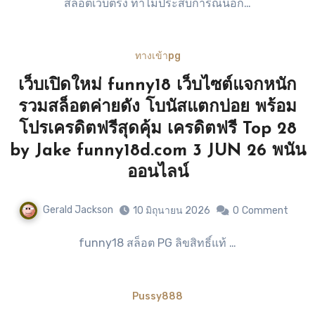
สล็อตเว็บตรง ทำไมประสบการณ์นอก…
ทางเข้าpg
เว็บเปิดใหม่ funny18 เว็บไซต์แจกหนัก
รวมสล็อตค่ายดัง โบนัสแตกบ่อย พร้อม
โปรเครดิตฟรีสุดคุ้ม เครดิตฟรี Top 28
by Jake funny18d.com 3 JUN 26 พนัน
ออนไลน์
Gerald Jackson
10 มิถุนายน 2026
0
Comment
funny18 สล็อต PG ลิขสิทธิ์แท้ …
Pussy888