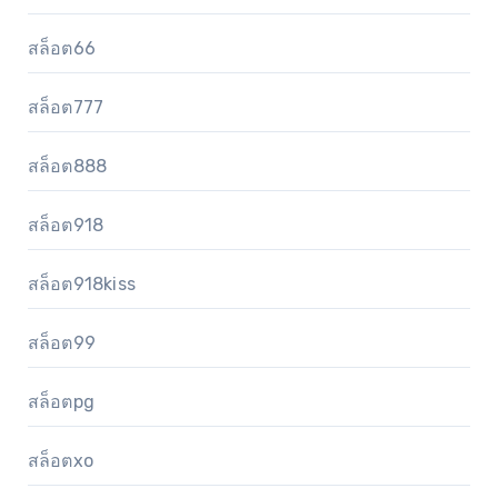
สล็อต66
สล็อต777
สล็อต888
สล็อต918
สล็อต918kiss
สล็อต99
สล็อตpg
สล็อตxo