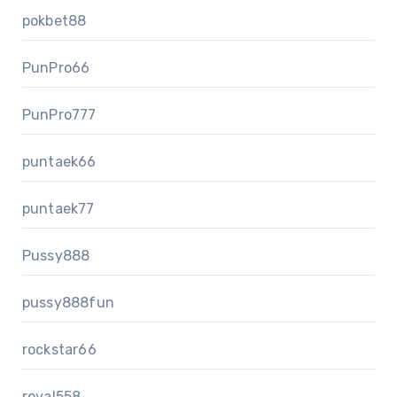
pokbet88
PunPro66
PunPro777
puntaek66
puntaek77
Pussy888
pussy888fun
rockstar66
royal558