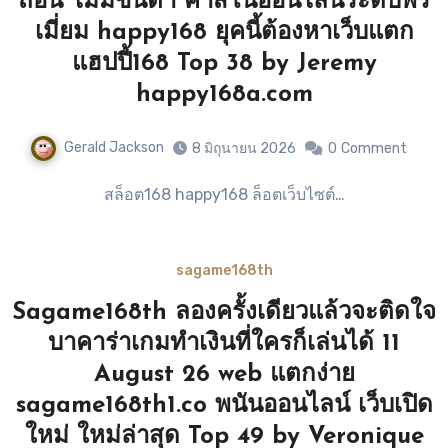
ถอน ไม่มีขั่นต่ำ คาสิโนออนไลน์ระดับพรี
เมี่ยม happy168 ยุคนี้ต้องหาเว็บแตก
แฮปปี้168 Top 38 by Jeremy
happy168a.com
Gerald Jackson
8 มิถุนายน 2026
0
Comment
สล็อต168 happy168 ล็อตเว็บไซต์…
sagame168th
Sagame168th ลองครั้งเดียวแล้วจะติดใจ
บาคาร่าเกมทำเงินที่ใครก็เล่นได้ 11
August 26 web แตกง่าย
sagame168th1.co พนันออนไลน์ เว็บเปิด
ใหม่ ใหม่ล่าสุด Top 49 by Veronique