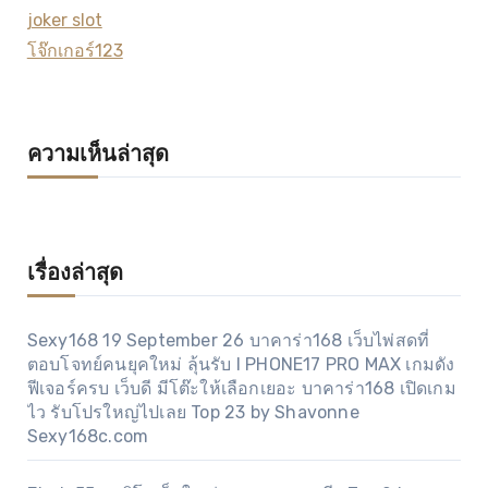
joker slot
โจ๊กเกอร์123
ความเห็นล่าสุด
เรื่องล่าสุด
Sexy168 19 September 26 บาคาร่า168 เว็บไพ่สดที่
ตอบโจทย์คนยุคใหม่ ลุ้นรับ I PHONE17 PRO MAX เกมดัง
ฟีเจอร์ครบ เว็บดี มีโต๊ะให้เลือกเยอะ บาคาร่า168 เปิดเกม
ไว รับโปรใหญ่ไปเลย Top 23 by Shavonne
Sexy168c.com