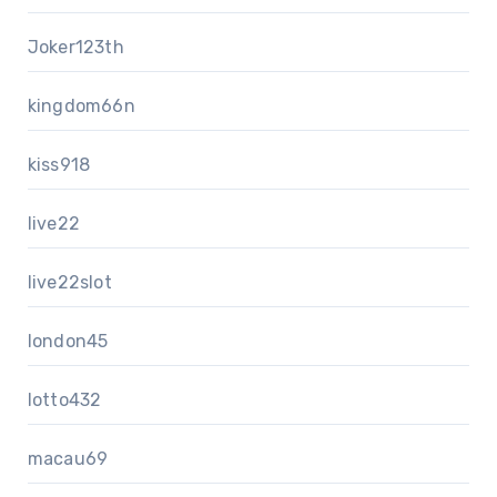
Joker123th
kingdom66n
kiss918
live22
live22slot
london45
lotto432
macau69