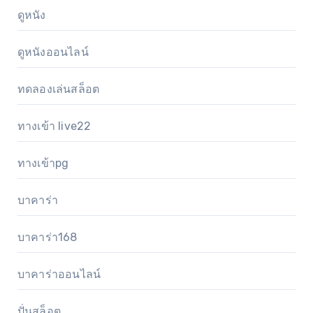
ดูหนัง
ดูหนังออนไลน์
ทดลองเล่นสล็อต
ทางเข้า live22
ทางเข้าpg
บาคาร่า
บาคาร่า168
บาคาร่าออนไลน์
ปั่นสล็อต