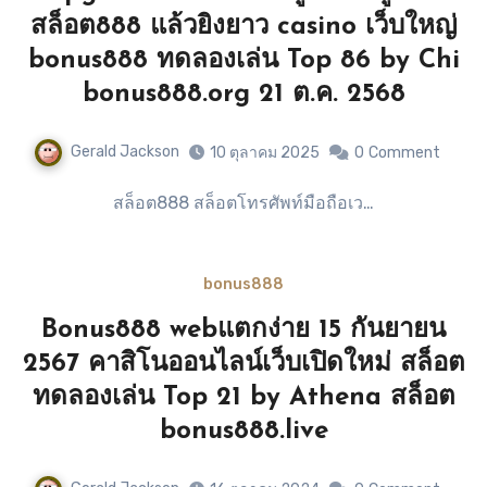
สล็อต888 แล้วยิงยาว casino เว็บใหญ่
bonus888 ทดลองเล่น Top 86 by Chi
bonus888.org 21 ต.ค. 2568
Gerald Jackson
10 ตุลาคม 2025
0
Comment
สล็อต888 สล็อตโทรศัพท์มือถือเว…
bonus888
Bonus888 webแตกง่าย 15 กันยายน
2567 คาสิโนออนไลน์เว็บเปิดใหม่ สล็อต
ทดลองเล่น Top 21 by Athena สล็อต
bonus888.live