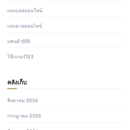
แทงบอลออนไลน์
แทงหวยออนไลน์
แพนด้า555
โจ๊กเกอร์123
คลังเก็บ
สิงหาคม 2026
กรกฎาคม 2026