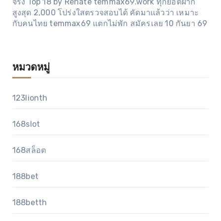
จริง Top 18 by Renate temmax69.work ทุกยอดฝาก
สูงสุด 2,000 โปร่งใสตรวจสอบได้ คัดมาแล้วว่า เหมาะ
กับคนไทย temmax69 แตกไม่พัก สมัครเลย 10 กันยา 69
หมวดหมู่
123lionth
168slot
168สล็อต
188bet
188betth