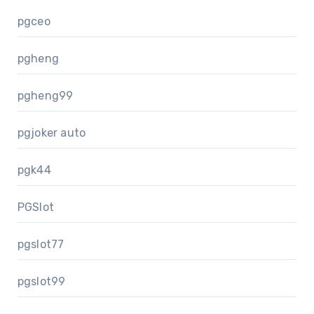
pgceo
pgheng
pgheng99
pgjoker auto
pgk44
PGSlot
pgslot77
pgslot99