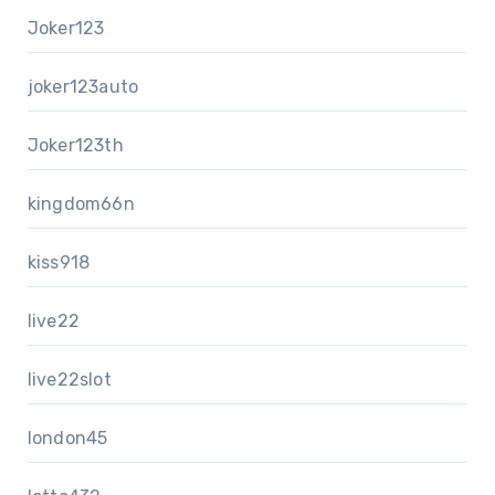
Joker123
joker123auto
Joker123th
kingdom66n
kiss918
live22
live22slot
london45