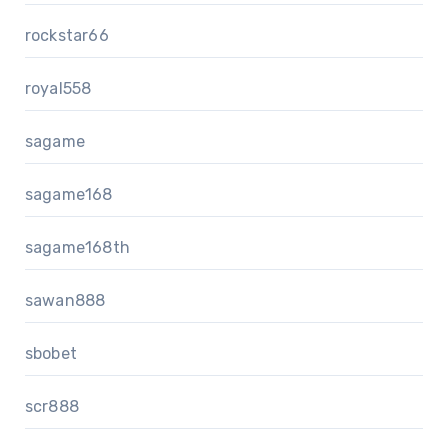
rockstar66
royal558
sagame
sagame168
sagame168th
sawan888
sbobet
scr888