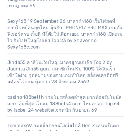
กรกฎาคม 69
Sexy168 19 September 26 บาคาร่า168 เว็บไพ่สดที่
ตอบโจทย์คนยุคใหม่ ลุ้นรับ I PHONE17 PRO MAX เกมดัง
ฟีเจอร์ครบ เว็บดี มีโต๊ะให้เลือกเยอะ บาคาร่า168 เปิดเกม
ไว รับโปรใหญ่ไปเลย Top 23 by Shavonne
Sexy168c.com
Jinda55 คาสิโนเว็บใหญ่ มาตรฐานเอเชีย Top 2 by
Jaunita Jin55.guru สมาชิกใหม่รับ 100% ได้เงินเร็ว
เข้าใจง่าย จุดหมายของสายเกมทั่วโลก สล็อตเครดิตฟรี
สมัครไว้ก่อน คุ้มกว่า 28 สิงหาคม 2569
casino 188betth รวมโปรสล็อตล่าสุด ฝากน้อยรับโบนัส
เยอะ คุ้มที่สุด เว็บแม่ 188bets4.com ใหม่ล่าสุด Top 64
by Isobel 24 websiteแจกหนัก กันยายน 69
Temmax69 กมสล็อตออนไลน์สไตล์ Gen Z เล่นฟรีแตก