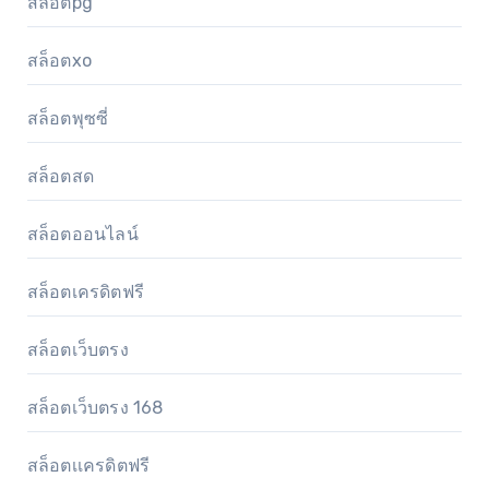
สล็อตpg
สล็อตxo
สล็อตพุซซี่
สล็อตสด
สล็อตออนไลน์
สล็อตเครดิตฟรี
สล็อตเว็บตรง
สล็อตเว็บตรง 168
สล็อตเเครดิตฟรี