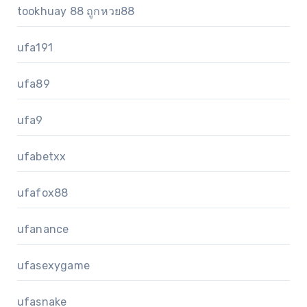
tookhuay 88 ถูกหวย88
ufa191
ufa89
ufa9
ufabetxx
ufafox88
ufanance
ufasexygame
ufasnake