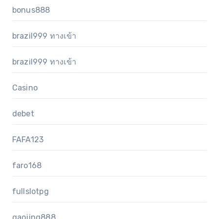
bonus888
brazil999 ทางเข้า
brazil999 ทางเข้า
Casino
debet
FAFA123
faro168
fullslotpg
gaojing888