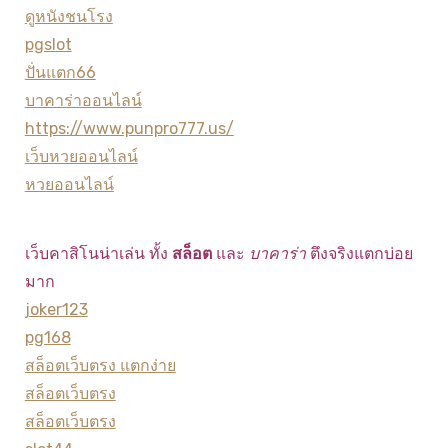
ดูหนังชนโรง
pgslot
ปั่นแตก66
บาคาร่าออนไลน์
https://www.punpro777.us/
เว็บหวยออนไลน์
หวยออนไลน์
เว็บคาสิโนน่าเล่น ทั้ง
สล็อต
และ
บาคาร่า
ตึงจริงแตกบ่อย
มาก
joker123
pg168
สล็อตเว็บตรง แตกง่าย
สล็อตเว็บตรง
สล็อตเว็บตรง