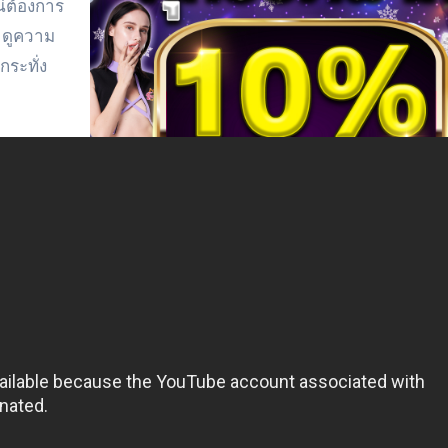
น่ต้องการ
าดูความ
กระทั่ง