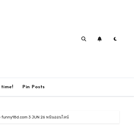
 time!
Pin Posts
Jake funny18d.com 3 JUN 26 พนันออนไลน์