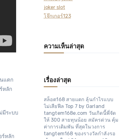
joker slot
โจ๊กเกอร์123
ความเห็นล่าสุด
มันแตก
เรื่องล่าสุด
ร์หลัก
สล็อต168 สายแตก ลุ้นกำไรแบบ
ไม่เสียฟีล Top 7 by Garland
ม่มีระบบ
tangtem168e.com วันเกิดนี้พี่จัด
ให้ 300 สายทุนน้อย สมัครด่วน คุ้ม
ค่าการเดิมพัน ที่สุดในวงการ
tangtem168 ของรางวัลกำลังรอ
อร์หลัก