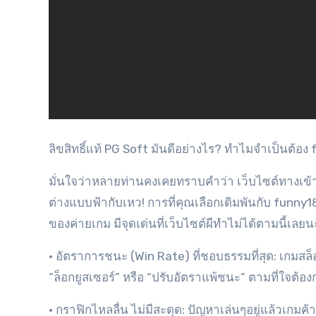
ลิขสิทธิ์แท้ PG Soft มันดีอย่างไร? ทำไมจำเป็นต้อง f
มั่นใจว่าหลายท่านคงเคยทราบคำว่า เว็บไซต์ทางเข้าp
ต่างแบบฟ้ากับเหว! การที่คุณเลือกเดิมพันกับ funny1
ของค่ายเกม มีจุดเด่นที่เว็บไซต์ผีทำไม่ได้ตามนี้เลยน
• อัตราการชนะ (Win Rate) ที่ชอบธรรมที่สุด: เกมสล
“ล็อกยูสเซอร์” หรือ “ปรับอัตราแพ้ชนะ” ตามที่ใจต้
• กราฟิกไหลลื่น ไม่มีสะดุด: ปัญหาเล่นๆอยู่แล้วเกมค้า