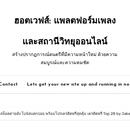
ฮอตเวฟส์: แพลตฟอร์มเพลง
และสถานีวิทยุออนไลน์
สร้างปรากฏการณ์ดนตรีที่มีความหน้าใหม่ ด้วยความ
สมบูรณ์และความคมชัด
Contact
Lets get your new site up and running in no
วมสล็อตค่ายดัง โบนัสแตกบ่อย พร้อมโปรเครดิตฟรีสุดคุ้ม เครดิตฟรี Top 28 by 