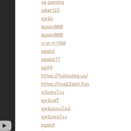
sa gaming
joker123
ดูหนัง
pussy888
pussy888
บาคาร่า168
pgslot
pgslot77
pg99
https://fullslotpg.us/
https://live22slot.fun
หนังชนโรง
ดูหนังฟรี
ดูหนังออนไลน์
ดูหนังชนโรง
pgslot