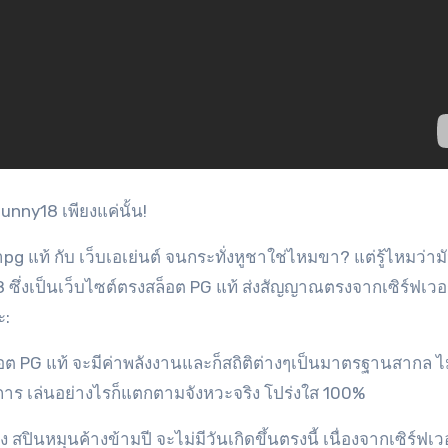
unny18 เพียงแค่นั้น!
g แท้ กับ เว็บเอเย่นต์ จนกระทั่งหูชาใช่ไหมขา? แต่รู้ไหมว่า
8 ซึ่งเป็นเว็บไซต์ตรงสล็อต PG แท้ ส่งสัญญาณตรงจากเซิร์ฟเวอ
ะ:
็อต PG แท้ จะมีค่าพลังงานและก็สถิติต่างๆเป็นมาตรฐานสากล ไ
องการ เล่นอย่างไรก็แตกตามจังหวะจริง โปร่งใส 100%
ง สปินหมุนค้างข้ามปี จะไม่มีวันเกิดขึ้นตรงนี้ เนื่องจากเซิร์ฟเว