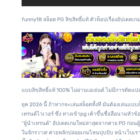
funny18 สล็อต PG ลิขสิทธิ์แท้ ตัวท็อปเรื่องอัปเดต
แบบลิขสิทธิ์แท้ 100% ไม่ผ่านเอเย่นต์ ไม่มีการดัดแป
ยุค 2026 นี้ ถ้าหากจะเล่นสล็อตทั้งที มันต้องเล่นแบบ
เทรนด์ไวเวอร์ ซึ่ง ทางเข้าpg เค้าขึ้นชื่อลือนามหัวข
“ผู้นำเทรนด์” อัปเดตเกมใหม่ล่าสุดจากค่าย PG ก่อนผู
ในจักรวาล! ค่ายหลักปล่อยเกมไหนปุบปับ หน้าเว็บเร