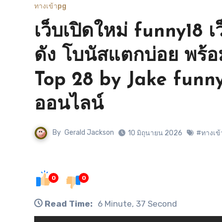
ทางเข้าpg
เว็บเปิดใหม่ funny18 
ดัง โบนัสแตกบ่อย พร้อ
Top 28 by Jake funn
ออนไลน์
By
Gerald Jackson
10 มิถุนายน 2026
#ทางเข้
0
0
Read Time:
6 Minute, 37 Second