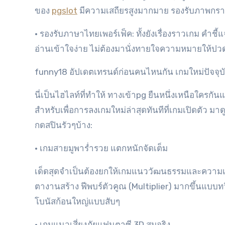
ของ
pgslot
มีความเสถียรสูงมากมาย รองรับภาพกราฟ
• รองรับภาษาไทยเพอร์เฟ็ค: ทั้งยังเรื่องราวเกม คำช
อ่านเข้าใจง่าย ไม่ต้องมานั่งทายใจความหมายให้ปว
funny18 อัปเดตเทรนด์ก่อนคนไหนกัน เกมใหม่ปัจจุบ
นี่เป็นไฮไลท์ที่ทำให้ ทางเข้าpg ยืนหนึ่งเหนือใครกัน
สำหรับเพื่อการลงเกมใหม่ล่าสุดทันทีที่เกมเปิดตัว มา
กดสปินรัวๆบ้าง:
• เกมสายมูพาร่ำรวย แตกหนักจัดเต็ม
เด็ดสุดจำเป็นต้องยกให้เกมแนววัฒนธรรมและความเลื่
ตางานสร้าง ฟีพบร์ตัวคูณ (Multiplier) มากขึ้นแบบทวีค
โบนัสก้อนใหญ่แบบสับๆ
• เกมแนวเสี่ยงภัยแฟนตาซี 3D สมจริง