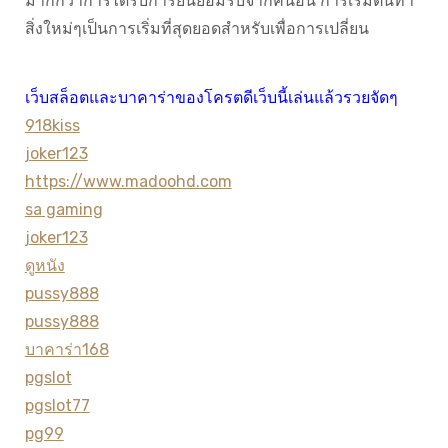
มากกว่าการได้รับการยินยอมรับจากคนอื่น การเริ่มต้นทำ
สิ่งใหม่ๆเป็นการเริ่มที่สุดยอดสำหรับเพื่อการเปลี่ยน
เว็บสล็อตและบาคาร่าของโครตดีเว็บนี้เล่นแล้วรวยจัดๆ
918kiss
joker123
https://www.madoohd.com
sa gaming
joker123
ดูหนัง
pussy888
pussy888
บาคาร่า168
pgslot
pgslot77
pg99