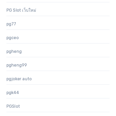
PG Slot เว็บใหม่
pg77
pgceo
pgheng
pgheng99
pgjoker auto
pgk44
PGSlot