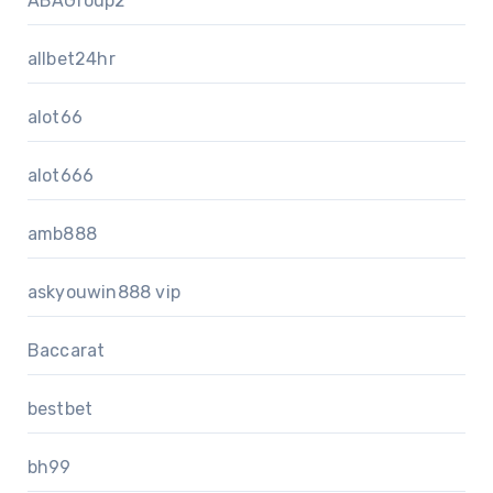
ABAGroup2
allbet24hr
alot66
alot666
amb888
askyouwin888 vip
Baccarat
bestbet
bh99