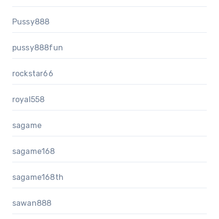
Pussy888
pussy888fun
rockstar66
royal558
sagame
sagame168
sagame168th
sawan888