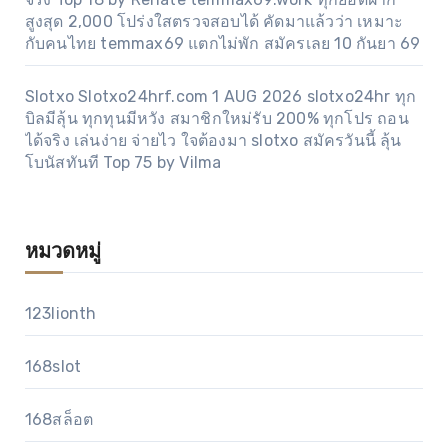
สูงสุด 2,000 โปร่งใสตรวจสอบได้ คัดมาแล้วว่า เหมาะ
กับคนไทย temmax69 แตกไม่พัก สมัครเลย 10 กันยา 69
Slotxo Slotxo24hrf.com 1 AUG 2026 slotxo24hr ทุก
บิลมีลุ้น ทุกทุนมีหวัง สมาชิกใหม่รับ 200% ทุกโปร ถอน
ได้จริง เล่นง่าย จ่ายไว ใจต้องมา slotxo สมัครวันนี้ ลุ้น
โบนัสทันที Top 75 by Vilma
หมวดหมู่
123lionth
168slot
168สล็อต