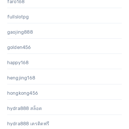
faro168
fullslotpg
gaojing888
golden456
happy168
hengjing168
hongkong456
hydra888 สล็อต
hydra888 เครดิตฟรี