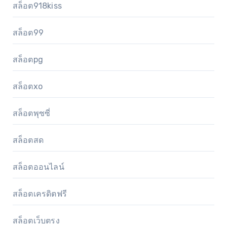
สล็อต918kiss
สล็อต99
สล็อตpg
สล็อตxo
สล็อตพุซซี่
สล็อตสด
สล็อตออนไลน์
สล็อตเครดิตฟรี
สล็อตเว็บตรง