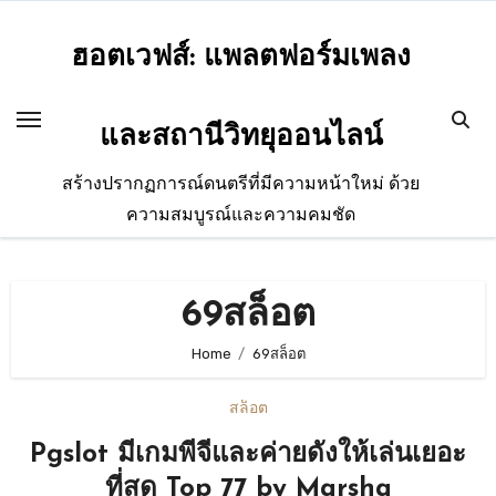
Skip
to
ฮอตเวฟส์: แพลตฟอร์มเพลง
content
และสถานีวิทยุออนไลน์
สร้างปรากฏการณ์ดนตรีที่มีความหน้าใหม่ ด้วย
ความสมบูรณ์และความคมชัด
69สล็อต
Home
69สล็อต
สล็อต
Pgslot มีเกมพีจีและค่ายดังให้เล่นเยอะ
ที่สุด Top 77 by Marsha