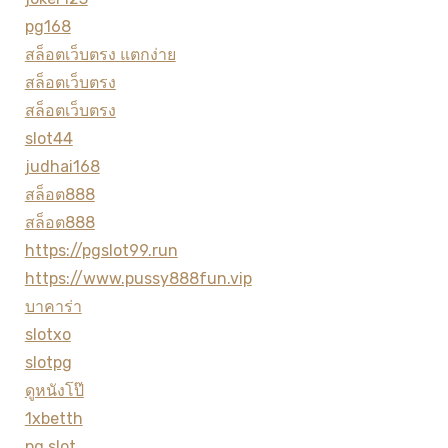
pg168
สล็อตเว็บตรง แตกง่าย
สล็อตเว็บตรง
สล็อตเว็บตรง
slot44
judhai168
สล็อต888
สล็อต888
https://pgslot99.run
https://www.pussy888fun.vip
บาคาร่า
slotxo
slotpg
ดูหนังโป๊
1xbetth
pg slot