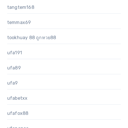
tangtem168
temmax69
tookhuay 88 ถูกหวย88
ufa191
ufa89
ufa9
ufabetxx
ufafox88